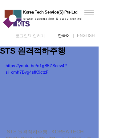
Korea Tech Service(S) Pte Ltd
crane automation & sway control
한국어
ENGLISH
로그인/가입하기
STS 원격적하주행
https://youtu.be/o1gB5ZScev4?
si=cmh7Bvg4sfK9ctzF
 STS 원격적하주행 - KOREA TECH 